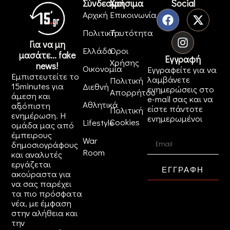
Σύνδεσμοι
Χρήσιμα
Social
Αρχική
Επικοινωνία
Πολιτική
Ταυτότητα
Για να μη
Ελλάδα
Όροι
μασάτε... fake
Εγγραφή
Χρήσης
news!
Οικονομία
Εγγραφείτε για να
Εμπιστευτείτε το
λαμβάνετε
Πολιτική
15minutes για
Διεθνή
ενημερώσεις στο
Απορρήτου
άμεση και
e-mail σας και να
Αθλητικά
αξιόπιστη
είστε πάντοτε
Πολιτική
ενημέρωση. Η
ενημερωμένοι
Cookies
Lifestyle
ομάδα μας από
έμπειρους
War
δημοσιογράφους
Room
και αναλυτές
εργάζεται
ΕΓΓΡΑΦΗ
ακούραστα για
να σας παρέχει
τα πιο πρόσφατα
νέα, με έμφαση
στην αλήθεια και
την