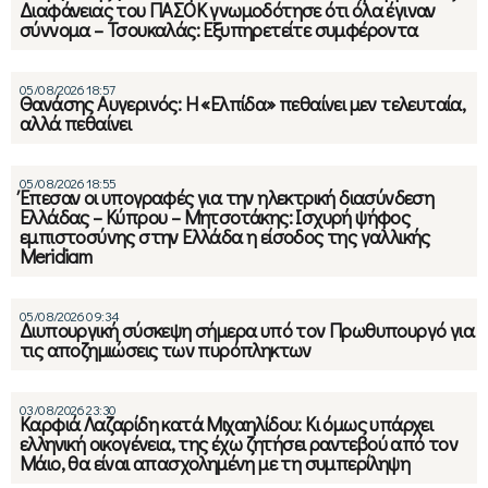
Διαφάνειας του ΠΑΣΟΚ γνωμοδότησε ότι όλα έγιναν
σύννομα – Τσουκαλάς: Εξυπηρετείτε συμφέροντα
05/08/2026 18:57
Θανάσης Αυγερινός: Η «Ελπίδα» πεθαίνει μεν τελευταία,
αλλά πεθαίνει
05/08/2026 18:55
Έπεσαν οι υπογραφές για την ηλεκτρική διασύνδεση
Ελλάδας – Κύπρου – Μητσοτάκης: Ισχυρή ψήφος
εμπιστοσύνης στην Ελλάδα η είσοδος της γαλλικής
Meridiam
05/08/2026 09:34
Διυπουργική σύσκεψη σήμερα υπό τον Πρωθυπουργό για
τις αποζημιώσεις των πυρόπληκτων
03/08/2026 23:30
Καρφιά Λαζαρίδη κατά Μιχαηλίδου: Κι όμως υπάρχει
ελληνική οικογένεια, της έχω ζητήσει ραντεβού από τον
Μάιο, θα είναι απασχολημένη με τη συμπερίληψη