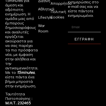
15minutes για
Διεθνή
ενημερώσεις στο
Απορρήτου
άμεση και
e-mail σας και να
Αθλητικά
αξιόπιστη
είστε πάντοτε
Πολιτική
ενημέρωση. Η
ενημερωμένοι
Cookies
Lifestyle
ομάδα μας από
έμπειρους
War
δημοσιογράφους
Room
και αναλυτές
εργάζεται
ΕΓΓΡΑΦΗ
ακούραστα για
να σας παρέχει
τα πιο πρόσφατα
νέα, με έμφαση
στην αλήθεια και
την
αντικειμενικότητα.
Με το
15minutes
,
είστε πάντα ένα
βήμα μπροστά
στην
ενημέρωση
.
Ταυτότητα
Πιστοποίησης :
Μ.Η.Τ. 232465