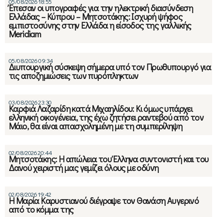
05/08/2026 18:55
Έπεσαν οι υπογραφές για την ηλεκτρική διασύνδεση
Ελλάδας – Κύπρου – Μητσοτάκης: Ισχυρή ψήφος
εμπιστοσύνης στην Ελλάδα η είσοδος της γαλλικής
Meridiam
05/08/2026 09:34
Διυπουργική σύσκεψη σήμερα υπό τον Πρωθυπουργό για
τις αποζημιώσεις των πυρόπληκτων
03/08/2026 23:30
Καρφιά Λαζαρίδη κατά Μιχαηλίδου: Κι όμως υπάρχει
ελληνική οικογένεια, της έχω ζητήσει ραντεβού από τον
Μάιο, θα είναι απασχολημένη με τη συμπερίληψη
02/08/2026 20:44
Μητσοτάκης: Η απώλεια του Έλληνα συντονιστή και του
Δανού χειριστή μας γεμίζει όλους με οδύνη
02/08/2026 19:42
Η Μαρία Καρυστιανού διέγραψε τον Θανάση Αυγερινό
από το κόμμα της