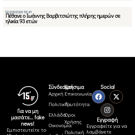
02/08/2026 18:41
Πέθανε ο Ιωάννης Βαρβιτσιώτης πλήρης ημερών σε
ηλικία 93 ετών
Σύνδεσμοι
Χρήσιμα
Social
Αρχική
Επικοινωνία
Πολιτική
Ταυτότητα
Για να μη
Ελλάδα
Όροι
μασάτε... fake
Εγγραφή
Χρήσης
news!
Οικονομία
Εγγραφείτε για να
Εμπιστευτείτε το
λαμβάνετε
Πολιτική