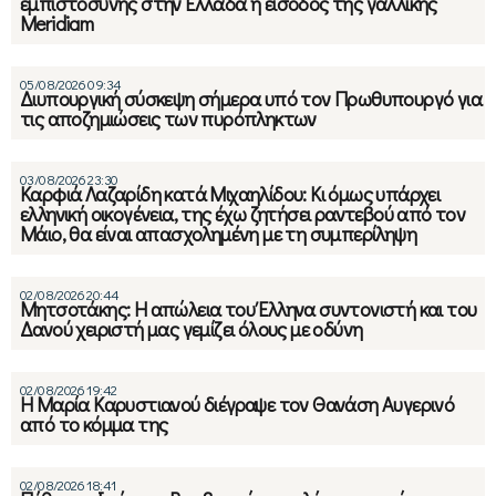
εμπιστοσύνης στην Ελλάδα η είσοδος της γαλλικής
Meridiam
05/08/2026 09:34
Διυπουργική σύσκεψη σήμερα υπό τον Πρωθυπουργό για
τις αποζημιώσεις των πυρόπληκτων
03/08/2026 23:30
Καρφιά Λαζαρίδη κατά Μιχαηλίδου: Κι όμως υπάρχει
ελληνική οικογένεια, της έχω ζητήσει ραντεβού από τον
Μάιο, θα είναι απασχολημένη με τη συμπερίληψη
02/08/2026 20:44
Μητσοτάκης: Η απώλεια του Έλληνα συντονιστή και του
Δανού χειριστή μας γεμίζει όλους με οδύνη
02/08/2026 19:42
Η Μαρία Καρυστιανού διέγραψε τον Θανάση Αυγερινό
από το κόμμα της
02/08/2026 18:41