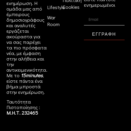
Πολιτική
ενημέρωση. Η
ενημερωμένοι
Cookies
Lifestyle
ομάδα μας από
έμπειρους
War
δημοσιογράφους
Room
και αναλυτές
εργάζεται
ΕΓΓΡΑΦΗ
ακούραστα για
να σας παρέχει
τα πιο πρόσφατα
νέα, με έμφαση
στην αλήθεια και
την
αντικειμενικότητα.
Με το
15minutes
,
είστε πάντα ένα
βήμα μπροστά
στην
ενημέρωση
.
Ταυτότητα
Πιστοποίησης :
Μ.Η.Τ. 232465