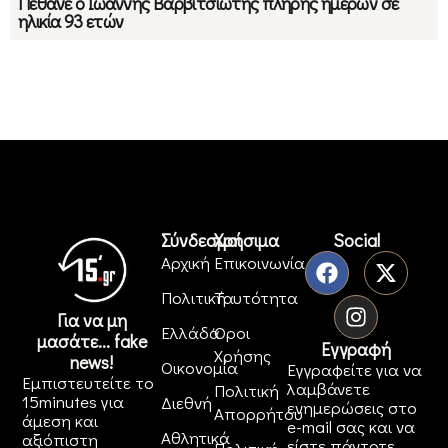
Πέθανε ο Ιωάννης Βαρβιτσιώτης πλήρης ημερών σε
ηλικία 93 ετών
Σύνδεσμοι
Χρήσιμα
Social
Αρχική
Επικοινωνία
Πολιτική
Ταυτότητα
Για να μη
Ελλάδα
Όροι
μασάτε... fake
Εγγραφή
Χρήσης
news!
Οικονομία
Εγγραφείτε για να
Εμπιστευτείτε το
λαμβάνετε
Πολιτική
15minutes για
Διεθνή
ενημερώσεις στο
Απορρήτου
άμεση και
e-mail σας και να
Αθλητικά
αξιόπιστη
είστε πάντοτε