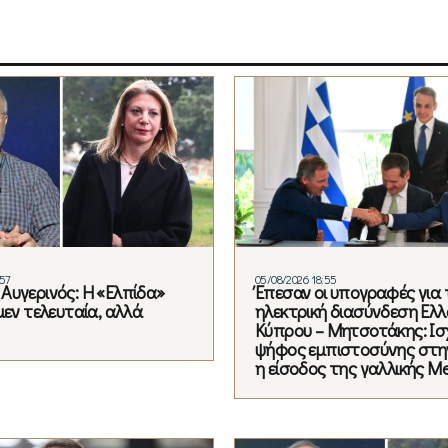
:57
05/08/2026 18:55
Αυγερινός: Η «Ελπίδα»
Έπεσαν οι υπογραφές για 
μεν τελευταία, αλλά
ηλεκτρική διασύνδεση Ελλ
Κύπρου – Μητσοτάκης: Ισ
ψήφος εμπιστοσύνης στη
η είσοδος της γαλλικής Me