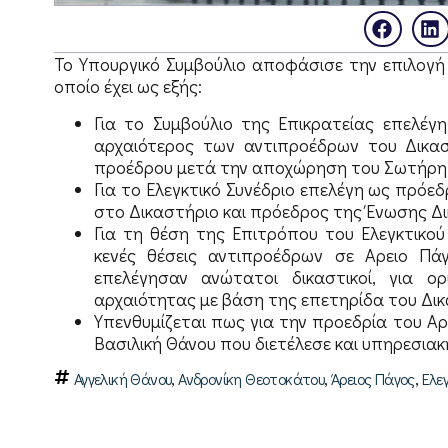
Το Yπουργικό Συμβούλιο αποφάσισε την επιλογή 
οποίο έχει ως εξής:
Για το Συμβούλιο της Επικρατείας επελέγ
αρχαιότερος των αντιπροέδρων του Δικασ
προέδρου μετά την αποχώρηση του Σωτήρη 
Για το Ελεγκτικό Συνέδριο επελέγη ως πρόε
στο Δικαστήριο και πρόεδρος της Ένωσης Δι
Για τη θέση της Επιτρόπου του Ελεγκτικού
κενές θέσεις αντιπροέδρων σε Αρειο Πάγ
επελέγησαν ανώτατοι δικαστικοί, για 
αρχαιότητας με βάση της επετηρίδα του Δι
Υπενθυμίζεται πως για την προεδρία του Αρ
Βασιλική Θάνου που διετέλεσε και υπηρεσια
,
,
,
Αγγελική Θάνου
Ανδρονίκη Θεοτοκάτου
Άρειος Πάγος
Ελε