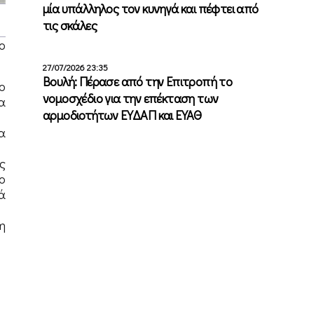
μία υπάλληλος τον κυνηγά και πέφτει από
τις σκάλες
ο
27/07/2026 23:35
Βουλή: Πέρασε από την Επιτροπή το
ο
νομοσχέδιο για την επέκταση των
α
αρμοδιοτήτων ΕΥΔΑΠ και ΕΥΑΘ
α
ς
ο
ά
η