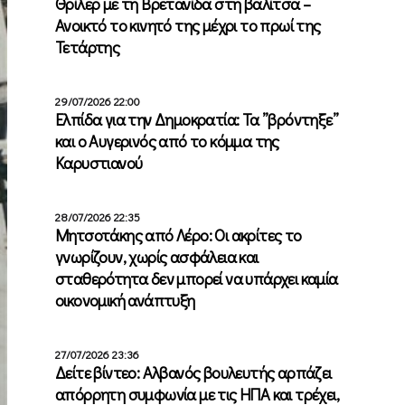
Θρίλερ με τη Βρετανίδα στη βαλίτσα –
Ανοικτό το κινητό της μέχρι το πρωί της
Τετάρτης
29/07/2026 22:00
Ελπίδα για την Δημοκρατία: Τα ”βρόντηξε”
και ο Αυγερινός από το κόμμα της
Καρυστιανού
28/07/2026 22:35
Μητσοτάκης από Λέρο: Οι ακρίτες το
γνωρίζουν, χωρίς ασφάλεια και
σταθερότητα δεν μπορεί να υπάρχει καμία
οικονομική ανάπτυξη
27/07/2026 23:36
Δείτε βίντεο: Αλβανός βουλευτής αρπάζει
απόρρητη συμφωνία με τις ΗΠΑ και τρέχει,