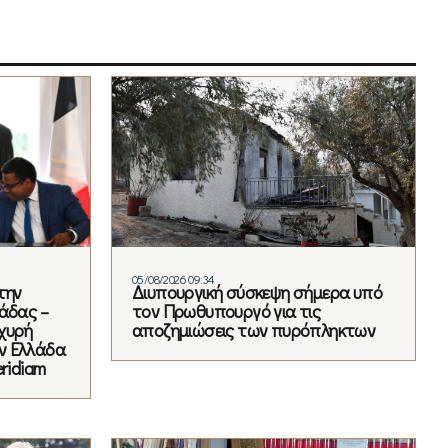
05/08/2026 09:34
την
Διυπουργική σύσκεψη σήμερα υπό
άδας –
τον Πρωθυπουργό για τις
χυρή
αποζημιώσεις των πυρόπληκτων
ν Ελλάδα
ridiam