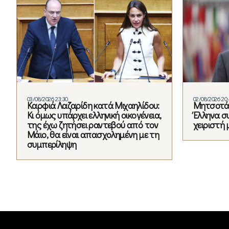
03/08/2026 23:30
02/08/2026 20
Καρφιά Λαζαρίδη κατά Μιχαηλίδου:
Μητσοτάκ
Κι όμως υπάρχει ελληνική οικογένεια,
Έλληνα σ
της έχω ζητήσει ραντεβού από τον
χειριστή 
Μάιο, θα είναι απασχολημένη με τη
συμπερίληψη