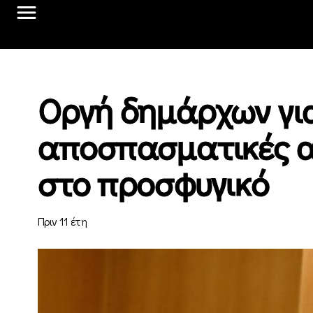
Οργή δημάρχων για
αποσπασματικές α
στο προσφυγικό
Πριν 11 έτη