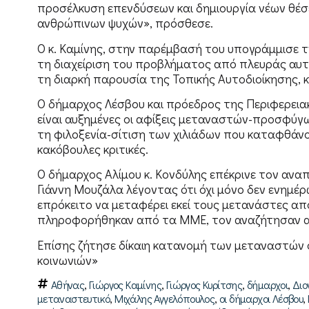
προσέλκυση επενδύσεων και δημιουργία νέων θέσ
ανθρώπινων ψυχών», πρόσθεσε.
Ο κ. Καμίνης, στην παρέμβασή του υπογράμμισε τ
τη διαχείριση του προβλήματος από πλευράς αυτο
τη διαρκή παρουσία της Τοπικής Αυτοδιοίκησης, κ
Ο δήμαρχος Λέσβου και πρόεδρος της Περιφερειακ
είναι αυξημένες οι αφίξεις μεταναστών-προσφύγω
τη φιλοξενία-σίτιση των χιλιάδων που καταφθάνου
κακόβουλες κριτικές.
Ο δήμαρχος Αλίμου κ. Κονδύλης επέκρινε τον αν
Γιάννη Μουζάλα λέγοντας ότι όχι μόνο δεν ενημέρ
επρόκειτο να μεταφέρει εκεί τους μετανάστες απ
πληροφορήθηκαν από τα ΜΜΕ, τον αναζήτησαν αλ
Επίσης ζήτησε δίκαιη κατανομή των μεταναστών σ
κοινωνιών»
,
,
,
,
Αθήνας
Γιώργος Καμίνης
Γιώργος Κυρίτσης
δήμαρχοι
Διο
,
,
,
μεταναστευτικό
Μιχάλης Αγγελόπουλος
οι δήμαρχοι Λέσβου