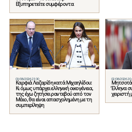
Εξυπηρετείτε συμφέροντα
03/08/2026 23:30
02/08/2026 20
Καρφιά Λαζαρίδη κατά Μιχαηλίδου:
Μητσοτάκ
Κι όμως υπάρχει ελληνική οικογένεια,
Έλληνα σ
της έχω ζητήσει ραντεβού από τον
χειριστή 
Μάιο, θα είναι απασχολημένη με τη
συμπερίληψη