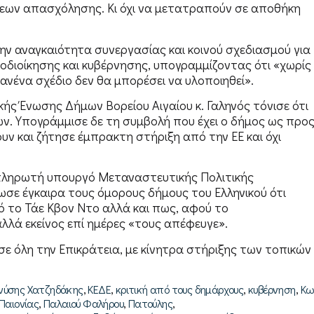
εων απασχόλησης. Κι όχι να μετατραπούν σε αποθήκη
ην αναγκαιότητα συνεργασίας και κοινού σχεδιασμού για
διοίκησης και κυβέρνησης, υπογραμμίζοντας ότι «χωρίς
ανένα σχέδιο δεν θα μπορέσει να υλοποιηθεί».
ής Ένωσης Δήμων Βορείου Αιγαίου κ. Γαληνός τόνισε ότι
ν. Υπογράμμισε δε τη συμβολή που έχει ο δήμος ως προ
ν και ζήτησε έμπρακτη στήριξη από την ΕΕ και όχι
απληρωτή υπουργό Μεταναστευτικής Πολιτικής
ωσε έγκαιρα τους όμορους δήμους του Ελληνικού ότι
ό το Τάε Κβον Ντο αλλά και πως, αφού το
λά εκείνος επί ημέρες «τους απέφευγε».
ε όλη την Επικράτεια, με κίνητρα στήριξης των τοπικών
,
,
,
,
νύσης Χατζηδάκης
ΚΕΔΕ
κριτική από τους δημάρχους
κυβέρνηση
Κ
,
,
,
Παιονίας
Παλαιού Φαλήρου
Πατούλης