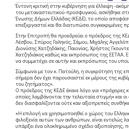
Έντονη κριτική στην κυβέρνηση για έλλειψη -ακόμ
του μεταναστευτικού-προσφυγικού, ασκήθηκε στη 
Ένωσης Δήμων Ελλάδας (ΚΕΔΕ), το οποίο αποφά
επεξεργαστεί και θα διατυπώσει συγκεκριμένες π
Στην Επιτροπή θα προεδρεύει ο πρόεδρος της ΚΕΔ
Λέσβου, Σπύρος Γαληνός, Σάμου, Μιχάλης Αγγελόπ
Διονύσης Χατζηδάκης, Παιονίας, Χρήστος Γκουντε
Χατζηδιάκος καθώς και εκπρόσωπος της ΕΕΤΑΑ. Ε
να συμμετέχει σε αυτήν και εκπρόσωπος του υπου
Σύμφωνα με τον κ. Πατούλη, η συγκρότηση της ε
σήμερα δεν έχει παρουσιαστεί εκ μέρους της κυβέ
του ζητήματος».
Ο πρόεδρος της ΚΕΔΕ έκανε λόγο για «πρόχειρες 
οποίες λαμβάνονται την τελευταία στιγμή» και οι
δεν διασφαλίζονται ούτε καν αξιοπρεπείς συνθήκε
«Η επιλογή να χρησιμοποιηθεί ο χώρος του Ελληνι
φιλοξενία αυτών των ανθρώπων, είναι εντελώς λα
υπάρξει ένα ολοκληρωμένο σχέδιο αξιοποίησης, π