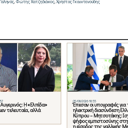
,
,
Γαληνός
Φώτης Χατζηδιάκος
Χρήστος Γκουντενούδης
:57
05/08/2026 18:55
Αυγερινός: Η «Ελπίδα»
Έπεσαν οι υπογραφές για 
μεν τελευταία, αλλά
ηλεκτρική διασύνδεση Ελλ
Κύπρου – Μητσοτάκης: Ισ
ψήφος εμπιστοσύνης στη
η είσοδος της γαλλικής Me