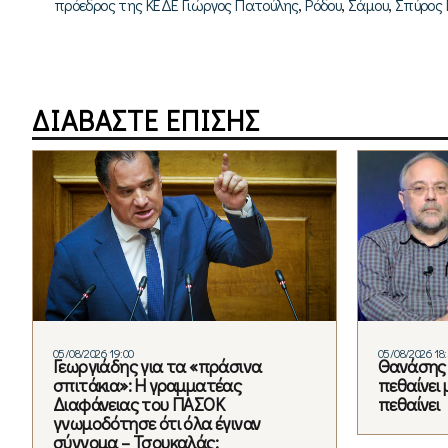
,
,
,
πρόεδρος της ΚΕΔΕ Γιώργος Πατούλης
Ρόδου
Σάμου
Σπύρος 
ΔΙΑΒΑΣΤΕ ΕΠΙΣΗΣ
05/08/2026 19:00
05/08/2026 18
Γεωργιάδης για τα «πράσινα
Θανάσης 
σπιτάκια»: Η γραμματέας
πεθαίνει 
Διαφάνειας του ΠΑΣΟΚ
πεθαίνει
γνωμοδότησε ότι όλα έγιναν
σύννομα – Τσουκαλάς: