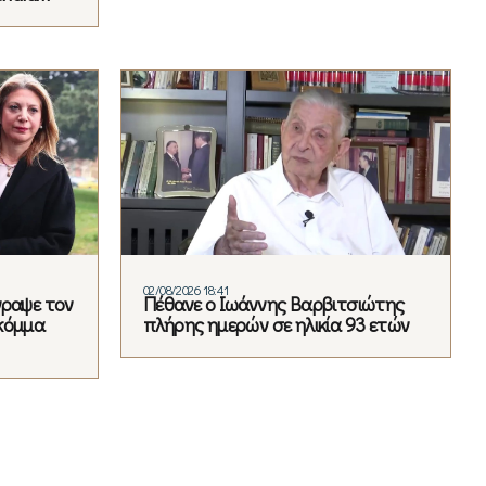
02/08/2026 18:41
γραψε τον
Πέθανε ο Ιωάννης Βαρβιτσιώτης
κόμμα
πλήρης ημερών σε ηλικία 93 ετών