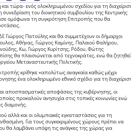
η και τώρα- ενός ολοκληρωμένου σχεδίου για τη διαχείρισ
συνεδρίαση του διοικητικού συμβουλίου της Κεντρικής
σισε ομόφωνα τη συγκρότηση Επιτροπής που θα
ροτάσεις.
Ε Γιώργος Πατούλης και θα συμμετέχουν οι δήμαρχοι
ουλος, Αθήνας, Γιώργος Καμίνης, Παλαιού Φαλήρου,
νούδης, Κω, Γιώργος Κυρίτσης, Ρόδου, Φώτης
πίσης θα πλαισιώνεται από τεχνοκράτες, ενώ θα ζητηθεί
ργείου Μεταναστευτικής Πολιτικής.
πιτροπής κρίθηκε «απολύτως αναγκαία καθώς μέχρι
ρνησης ένα ολοκληρωμένο εθνικό σχέδιο για τη διαχείρισ
και αποσπασματικές αποφάσεις της κυβέρνησης, οι
 οποίες προκαλούν ανησυχία στις τοπικές κοινωνίες ενώ
ς διαμονής.
κού αλλά και οι ολυμπιακές εγκαταστάσεις για τη
νθασμένη. Για τους συγκεκριμένους χώρους πρέπει να
ου θα λαμβάνει υπόψη τις ανάγκες της χώρας για