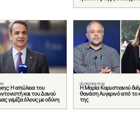
:44
02/08/2026 19:42
ης: Η απώλεια του
Η Μαρία Καρυστιανού διέ
υντονιστή και του Δανού
Θανάση Αυγερινό από το 
μας γεμίζει όλους με οδύνη
της