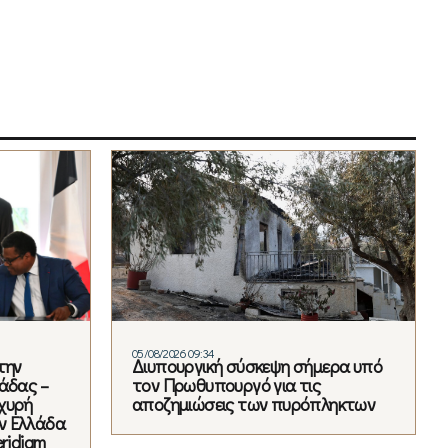
05/08/2026 09:34
την
Διυπουργική σύσκεψη σήμερα υπό
άδας –
τον Πρωθυπουργό για τις
χυρή
αποζημιώσεις των πυρόπληκτων
ν Ελλάδα
ridiam