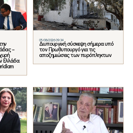
05/08/2026 09:34
την
Διυπουργική σύσκεψη σήμερα υπό
άδας –
τον Πρωθυπουργό για τις
χυρή
αποζημιώσεις των πυρόπληκτων
ν Ελλάδα
ridiam