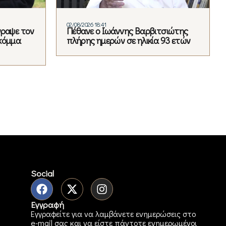
02/08/2026 18:41
γραψε τον
Πέθανε ο Ιωάννης Βαρβιτσιώτης
κόμμα
πλήρης ημερών σε ηλικία 93 ετών
Social
Εγγραφή
Εγγραφείτε για να λαμβάνετε ενημερώσεις στο
e-mail σας και να είστε πάντοτε ενημερωμένοι