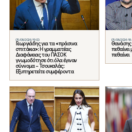
05/08/2026 19:00
05/08/2026 18
Γεωργιάδης για τα «πράσινα
Θανάσης 
σπιτάκια»: Η γραμματέας
πεθαίνει 
Διαφάνειας του ΠΑΣΟΚ
πεθαίνει
γνωμοδότησε ότι όλα έγιναν
σύννομα – Τσουκαλάς:
Εξυπηρετείτε συμφέροντα