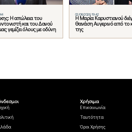
:44
02/08/2026 19:42
ης: Η απώλεια του
Η Μαρία Καρυστιανού διέ
υντονιστή και του Δανού
Θανάση Αυγερινό από το 
μας γεμίζει όλους με οδύνη
της
ύνδεσμοι
Χρήσιμα
ρχική
Επικοινωνία
ολιτική
Ταυτότητα
λλάδα
Όροι Χρήσης