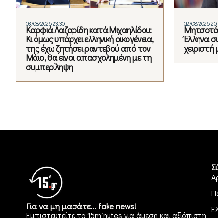
03/08/2026 23:30
02/08/2026 20
Καρφιά Λαζαρίδη κατά Μιχαηλίδου:
Μητσοτάκ
Κι όμως υπάρχει ελληνική οικογένεια,
Έλληνα σ
της έχω ζητήσει ραντεβού από τον
χειριστή 
Μάιο, θα είναι απασχολημένη με τη
συμπερίληψη
Σ
Α
Π
Για να μη μασάτε... fake news!
Ε
Εμπιστευτείτε το 15minutes για άμεση και αξιόπιστη