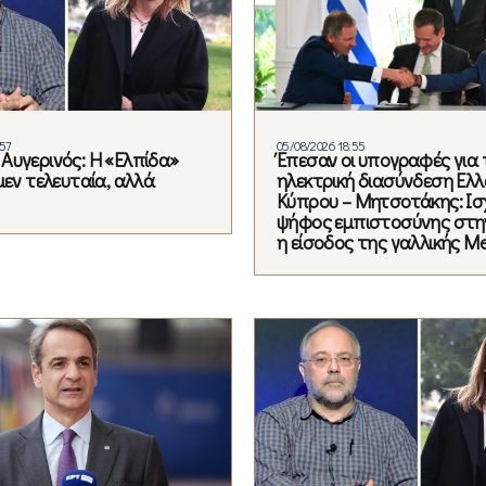
:57
05/08/2026 18:55
Αυγερινός: Η «Ελπίδα»
Έπεσαν οι υπογραφές για 
μεν τελευταία, αλλά
ηλεκτρική διασύνδεση Ελλ
Κύπρου – Μητσοτάκης: Ισ
ψήφος εμπιστοσύνης στη
η είσοδος της γαλλικής Me