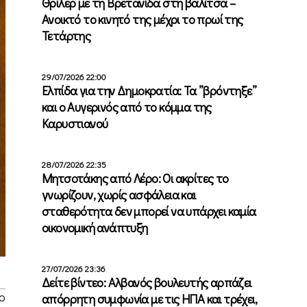
Θρίλερ με τη Βρετανίδα στη βαλίτσα –
Ανοικτό το κινητό της μέχρι το πρωί της
Τετάρτης
29/07/2026 22:00
Ελπίδα για την Δημοκρατία: Τα ”βρόντηξε”
και ο Αυγερινός από το κόμμα της
Καρυστιανού
28/07/2026 22:35
Μητσοτάκης από Λέρο: Οι ακρίτες το
γνωρίζουν, χωρίς ασφάλεια και
σταθερότητα δεν μπορεί να υπάρχει καμία
οικονομική ανάπτυξη
27/07/2026 23:36
Δείτε βίντεο: Αλβανός βουλευτής αρπάζει
ο
απόρρητη συμφωνία με τις ΗΠΑ και τρέχει,