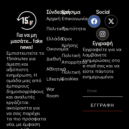
Σύνδεσμοι
Χρήσιμα
Social
Αρχική
Επικοινωνία
Πολιτική
Ταυτότητα
Για να μη
Ελλάδα
Όροι
μασάτε... fake
Εγγραφή
Χρήσης
news!
Οικονομία
Εγγραφείτε για να
Εμπιστευτείτε το
λαμβάνετε
Πολιτική
15minutes για
Διεθνή
ενημερώσεις στο
Απορρήτου
άμεση και
e-mail σας και να
Αθλητικά
αξιόπιστη
είστε πάντοτε
Πολιτική
ενημέρωση. Η
ενημερωμένοι
Cookies
Lifestyle
ομάδα μας από
έμπειρους
War
δημοσιογράφους
Room
και αναλυτές
εργάζεται
ΕΓΓΡΑΦΗ
ακούραστα για
να σας παρέχει
τα πιο πρόσφατα
νέα, με έμφαση