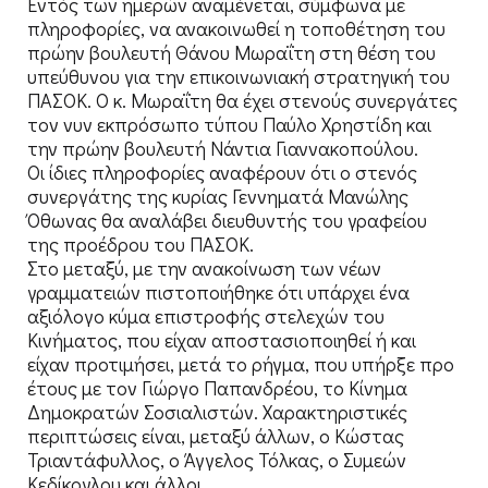
Εντός των ημερών αναμένεται, σύμφωνα με
πληροφορίες, να ανακοινωθεί η τοποθέτηση του
πρώην βουλευτή Θάνου Μωραΐτη στη θέση του
υπεύθυνου για την επικοινωνιακή στρατηγική του
ΠΑΣΟΚ. Ο κ. Μωραΐτη θα έχει στενούς συνεργάτες
τον νυν εκπρόσωπο τύπου Παύλο Χρηστίδη και
την πρώην βουλευτή Νάντια Γιαννακοπούλου.
Οι ίδιες πληροφορίες αναφέρουν ότι ο στενός
συνεργάτης της κυρίας Γεννηματά Μανώλης
Όθωνας θα αναλάβει διευθυντής του γραφείου
της προέδρου του ΠΑΣΟΚ.
Στο μεταξύ, με την ανακοίνωση των νέων
γραμματειών πιστοποιήθηκε ότι υπάρχει ένα
αξιόλογο κύμα επιστροφής στελεχών του
Κινήματος, που είχαν αποστασιοποιηθεί ή και
είχαν προτιμήσει, μετά το ρήγμα, που υπήρξε προ
έτους με τον Γιώργο Παπανδρέου, το Κίνημα
Δημοκρατών Σοσιαλιστών. Χαρακτηριστικές
περιπτώσεις είναι, μεταξύ άλλων, ο Κώστας
Τριαντάφυλλος, ο Άγγελος Τόλκας, ο Συμεών
Κεδίκογλου και άλλοι.