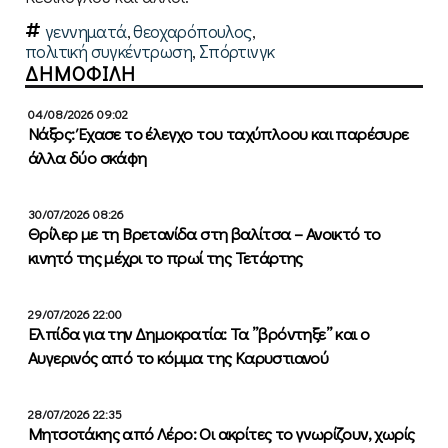
γεννηματά
,
θεοχαρόπουλος
,
πολιτική συγκέντρωση
,
Σπόρτινγκ
ΔΗΜΟΦΙΛΗ
04/08/2026 09:02
Νάξος: Έχασε το έλεγχο του ταχύπλοου και παρέσυρε
άλλα δύο σκάφη
30/07/2026 08:26
Θρίλερ με τη Βρετανίδα στη βαλίτσα – Ανοικτό το
κινητό της μέχρι το πρωί της Τετάρτης
29/07/2026 22:00
Ελπίδα για την Δημοκρατία: Τα ”βρόντηξε” και ο
Αυγερινός από το κόμμα της Καρυστιανού
28/07/2026 22:35
Μητσοτάκης από Λέρο: Οι ακρίτες το γνωρίζουν, χωρίς