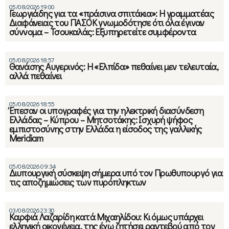
05/08/2026 19:00
Γεωργιάδης για τα «πράσινα σπιτάκια»: Η γραμματέας
Διαφάνειας του ΠΑΣΟΚ γνωμοδότησε ότι όλα έγιναν
σύννομα – Τσουκαλάς: Εξυπηρετείτε συμφέροντα
05/08/2026 18:57
Θανάσης Αυγερινός: Η «Ελπίδα» πεθαίνει μεν τελευταία,
αλλά πεθαίνει
05/08/2026 18:55
Έπεσαν οι υπογραφές για την ηλεκτρική διασύνδεση
Ελλάδας – Κύπρου – Μητσοτάκης: Ισχυρή ψήφος
εμπιστοσύνης στην Ελλάδα η είσοδος της γαλλικής
Meridiam
05/08/2026 09:34
Διυπουργική σύσκεψη σήμερα υπό τον Πρωθυπουργό για
τις αποζημιώσεις των πυρόπληκτων
03/08/2026 23:30
Καρφιά Λαζαρίδη κατά Μιχαηλίδου: Κι όμως υπάρχει
ελληνική οικογένεια, της έχω ζητήσει ραντεβού από τον