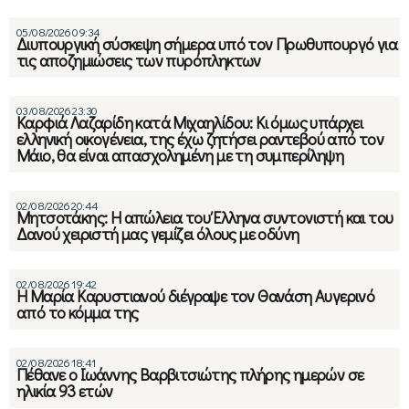
05/08/2026 09:34
Διυπουργική σύσκεψη σήμερα υπό τον Πρωθυπουργό για
τις αποζημιώσεις των πυρόπληκτων
03/08/2026 23:30
Καρφιά Λαζαρίδη κατά Μιχαηλίδου: Κι όμως υπάρχει
ελληνική οικογένεια, της έχω ζητήσει ραντεβού από τον
Μάιο, θα είναι απασχολημένη με τη συμπερίληψη
02/08/2026 20:44
Μητσοτάκης: Η απώλεια του Έλληνα συντονιστή και του
Δανού χειριστή μας γεμίζει όλους με οδύνη
02/08/2026 19:42
Η Μαρία Καρυστιανού διέγραψε τον Θανάση Αυγερινό
από το κόμμα της
02/08/2026 18:41
Πέθανε ο Ιωάννης Βαρβιτσιώτης πλήρης ημερών σε
ηλικία 93 ετών