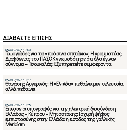
ΔΙΑΒΑΣΤΕ ΕΠΙΣΗΣ
05/08/2026 19:00
Γεωργιάδης για τα «πράσινα σπιτάκια»: Η γραμματέας
Διαφάνειας του ΠΑΣΟΚ γνωμοδότησε ότι όλα έγιναν
σύννομα – Τσουκαλάς: Εξυπηρετείτε συμφέροντα
05/08/2026 18:57
Θανάσης Αυγερινός: Η «Ελπίδα» πεθαίνει μεν τελευταία,
αλλά πεθαίνει
05/08/2026 18:55
Έπεσαν οι υπογραφές για την ηλεκτρική διασύνδεση
Ελλάδας – Κύπρου – Μητσοτάκης: Ισχυρή ψήφος
εμπιστοσύνης στην Ελλάδα η είσοδος της γαλλικής
Meridiam