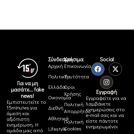
Σύνδεσμοι
Χρήσιμα
Social
Αρχική
Επικοινωνία
Πολιτική
Ταυτότητα
Για να μη
Ελλάδα
Όροι
μασάτε... fake
Εγγραφή
Χρήσης
news!
Οικονομία
Εγγραφείτε για να
Εμπιστευτείτε το
λαμβάνετε
Πολιτική
15minutes για
Διεθνή
ενημερώσεις στο
Απορρήτου
άμεση και
e-mail σας και να
Αθλητικά
αξιόπιστη
είστε πάντοτε
Πολιτική
ενημέρωση. Η
ενημερωμένοι
Cookies
Lifestyle
ομάδα μας από