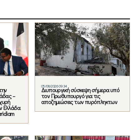
05/08/2026 09:34
την
Διυπουργική σύσκεψη σήμερα υπό
άδας –
τον Πρωθυπουργό για τις
χυρή
αποζημιώσεις των πυρόπληκτων
ν Ελλάδα
ridiam