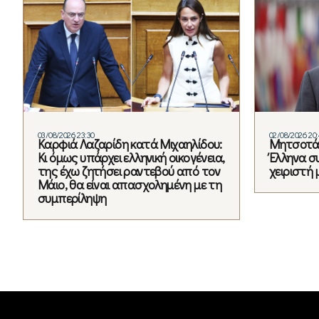
03/08/2026 23:30
02/08/2026 20
Καρφιά Λαζαρίδη κατά Μιχαηλίδου:
Μητσοτάκ
Κι όμως υπάρχει ελληνική οικογένεια,
Έλληνα σ
της έχω ζητήσει ραντεβού από τον
χειριστή 
Μάιο, θα είναι απασχολημένη με τη
συμπερίληψη