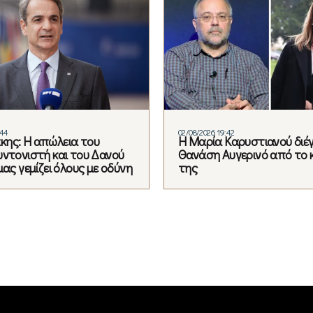
:44
02/08/2026 19:42
ης: Η απώλεια του
Η Μαρία Καρυστιανού διέ
υντονιστή και του Δανού
Θανάση Αυγερινό από το 
μας γεμίζει όλους με οδύνη
της