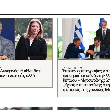
:57
05/08/2026 18:55
Αυγερινός: Η «Ελπίδα»
Έπεσαν οι υπογραφές για 
μεν τελευταία, αλλά
ηλεκτρική διασύνδεση Ελλ
Κύπρου – Μητσοτάκης: Ισ
ψήφος εμπιστοσύνης στη
η είσοδος της γαλλικής Me