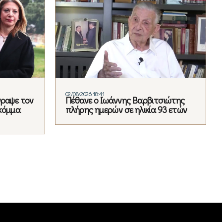
02/08/2026 18:41
γραψε τον
Πέθανε ο Ιωάννης Βαρβιτσιώτης
κόμμα
πλήρης ημερών σε ηλικία 93 ετών