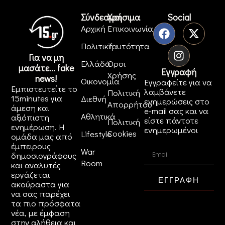
Σύνδεσμοι
Χρήσιμα
Social
Αρχική
Επικοινωνία
Πολιτική
Ταυτότητα
Για να μη
Ελλάδα
Όροι
μασάτε... fake
Εγγραφή
Χρήσης
news!
Οικονομία
Εγγραφείτε για να
Εμπιστευτείτε το
λαμβάνετε
Πολιτική
15minutes για
Διεθνή
ενημερώσεις στο
Απορρήτου
άμεση και
e-mail σας και να
Αθλητικά
αξιόπιστη
είστε πάντοτε
Πολιτική
ενημέρωση. Η
ενημερωμένοι
Cookies
Lifestyle
ομάδα μας από
έμπειρους
War
δημοσιογράφους
Room
και αναλυτές
εργάζεται
ΕΓΓΡΑΦΗ
ακούραστα για
να σας παρέχει
τα πιο πρόσφατα
νέα, με έμφαση
στην αλήθεια και