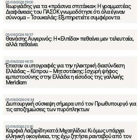
05/08/2026 19:00
Γεωργιάδης για τα «πράσινα σπιτάκια»: Η γραμματέας
Διαφάνειας του ΠΑΣΟΚ γνωμοδότησε ότι όλα έγιναν
σύννομα – Τσουκαλάς: Εξυπηρετείτε συμφέροντα
05/08/2026 18:57
Θανάσης Αυγερινός: Η «Ελπίδα» πεθαίνει μεν τελευταία,
αλλά πεθαίνει
05/08/2026 18:55
Έπεσαν οι υπογραφές για την ηλεκτρική διασύνδεση
Ελλάδας – Κύπρου – Μητσοτάκης: Ισχυρή ψήφος
εμπιστοσύνης στην Ελλάδα η είσοδος της γαλλικής
Meridiam
05/08/2026 09:34
Διυπουργική σύσκεψη σήμερα υπό τον Πρωθυπουργό για
τις αποζημιώσεις των πυρόπληκτων
03/08/2026 23:30
Καρφιά Λαζαρίδη κατά Μιχαηλίδου: Κι όμως υπάρχει
ελληνική οικογένεια, της έχω ζητήσει ραντεβού από τον