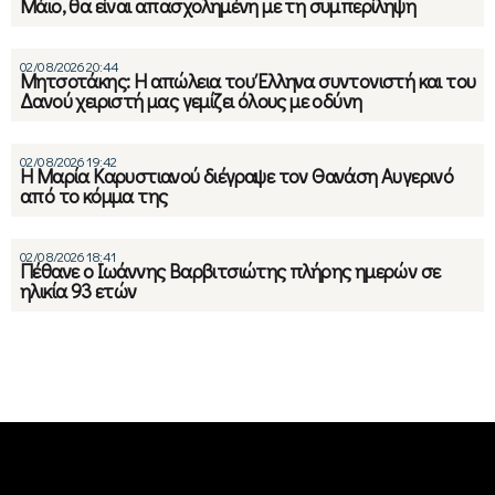
Μάιο, θα είναι απασχολημένη με τη συμπερίληψη
02/08/2026 20:44
Μητσοτάκης: Η απώλεια του Έλληνα συντονιστή και του
Δανού χειριστή μας γεμίζει όλους με οδύνη
02/08/2026 19:42
Η Μαρία Καρυστιανού διέγραψε τον Θανάση Αυγερινό
από το κόμμα της
02/08/2026 18:41
Πέθανε ο Ιωάννης Βαρβιτσιώτης πλήρης ημερών σε
ηλικία 93 ετών