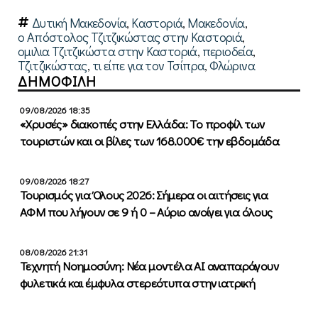
Δυτική Μακεδονία
,
Καστοριά
,
Μακεδονία
,
ο Απόστολος Τζιτζικώστας στην Καστοριά
,
ομιλια Τζιτζικώστα στην Καστοριά
,
περιοδεία
,
Τζιτζικώστας
,
τι είπε για τον Τσίπρα
,
Φλώρινα
ΔΗΜΟΦΙΛΗ
09/08/2026 18:35
«Χρυσές» διακοπές στην Ελλάδα: Το προφίλ των
τουριστών και οι βίλες των 168.000€ την εβδομάδα
09/08/2026 18:27
Τουρισμός για Όλους 2026: Σήμερα οι αιτήσεις για
ΑΦΜ που λήγουν σε 9 ή 0 – Αύριο ανοίγει για όλους
08/08/2026 21:31
Τεχνητή Νοημοσύνη: Νέα μοντέλα ΑΙ αναπαράγουν
φυλετικά και έμφυλα στερεότυπα στην ιατρική