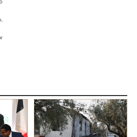
ό
,
ν