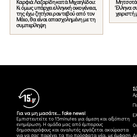
Καρφιά Λαζαρίδη κατά Μιχαηλίδου:
Μητσοτάκ
Κι όμως υπάρχει ελληνική οικογένεια,
Έλληνα σ
της έχω ζητήσει ραντεβού από τον
χειριστή 
Μάιο, θα είναι απασχολημένη με τη
συμπερίληψη
Σ
Α
Π
Για να μη μασάτε... fake news!
Ε
Εμπιστευτείτε το 15minutes για άμεση και αξιόπιστη
ενημέρωση. Η ομάδα μας από έμπειρους
Ο
δημοσιογράφους και αναλυτές εργάζεται ακούραστα
για να σας παρέχει τα πιο πρόσφατα νέα, με έμφαση
Δ