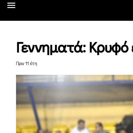
Γεννηματά: Κρυφό 
Πριν 11 έτη