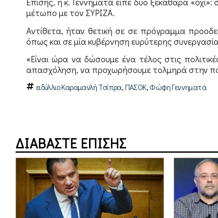
Επίσης, η κ. Γεννηματά είπε δύο ξεκάθαρα «όχι»:
μέτωπο με τον ΣΥΡΙΖΑ.
Αντίθετα, ήταν θετική σε σε πρόγραμμα προοδευ
όπως και σε μία κυβέρνηση ευρύτερης συνεργασ
«Είναι ώρα να δώσουμε ένα τέλος στις πολιτικ
απασχόληση, να προχωρήσουμε τολμηρά στην πολι
,
,
ειδύλλιο Καραμανλή Τσίπρα
ΠΑΣΟΚ
Φώφη Γεννηματά
ΔΙΑΒΑΣΤΕ ΕΠΙΣΗΣ