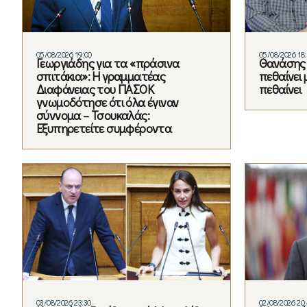
05/08/2026 19:00
05/08/2026 18
Γεωργιάδης για τα «πράσινα
Θανάσης 
σπιτάκια»: Η γραμματέας
πεθαίνει 
Διαφάνειας του ΠΑΣΟΚ
πεθαίνει
γνωμοδότησε ότι όλα έγιναν
σύννομα – Τσουκαλάς:
Εξυπηρετείτε συμφέροντα
03/08/2026 23:30
02/08/2026 20