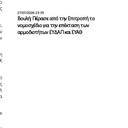
ο
ς
27/07/2026 23:35
Βουλή: Πέρασε από την Επιτροπή το
,
νομοσχέδιο για την επέκταση των
ν
αρμοδιοτήτων ΕΥΔΑΠ και ΕΥΑΘ
ν
η
Κ
ο
ς
ι
α
ι