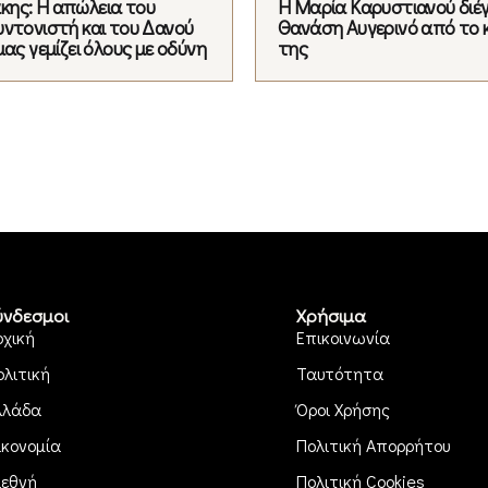
ης: Η απώλεια του
Η Μαρία Καρυστιανού διέ
υντονιστή και του Δανού
Θανάση Αυγερινό από το 
μας γεμίζει όλους με οδύνη
της
ύνδεσμοι
Χρήσιμα
ρχική
Επικοινωνία
ολιτική
Ταυτότητα
λλάδα
Όροι Χρήσης
ικονομία
Πολιτική Απορρήτου
ιεθνή
Πολιτική Cookies