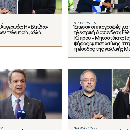
:57
05/08/2026 18:55
Αυγερινός: Η «Ελπίδα»
Έπεσαν οι υπογραφές για 
μεν τελευταία, αλλά
ηλεκτρική διασύνδεση Ελλ
Κύπρου – Μητσοτάκης: Ισ
ψήφος εμπιστοσύνης στη
η είσοδος της γαλλικής Me
:44
02/08/2026 19:42