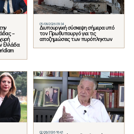
05/08/2026 09:34
την
Διυπουργική σύσκεψη σήμερα υπό
άδας –
τον Πρωθυπουργό για τις
χυρή
αποζημιώσεις των πυρόπληκτων
ν Ελλάδα
ridiam
02/08/2026 18:41