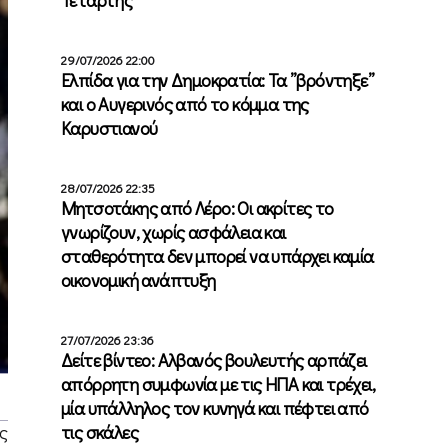
29/07/2026 22:00
Ελπίδα για την Δημοκρατία: Τα ”βρόντηξε”
και ο Αυγερινός από το κόμμα της
Καρυστιανού
28/07/2026 22:35
Μητσοτάκης από Λέρο: Οι ακρίτες το
γνωρίζουν, χωρίς ασφάλεια και
σταθερότητα δεν μπορεί να υπάρχει καμία
οικονομική ανάπτυξη
27/07/2026 23:36
Δείτε βίντεο: Αλβανός βουλευτής αρπάζει
απόρρητη συμφωνία με τις ΗΠΑ και τρέχει,
μία υπάλληλος τον κυνηγά και πέφτει από
τις σκάλες
ς