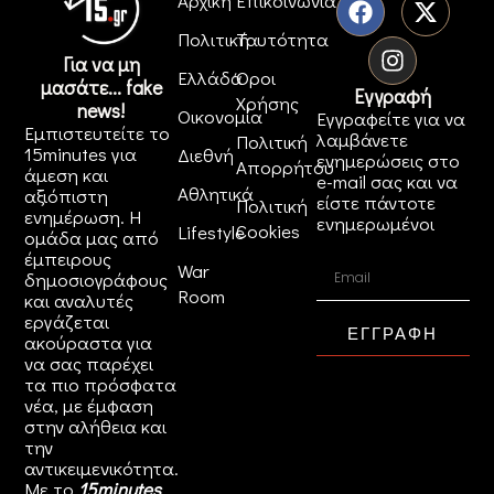
Αρχική
Επικοινωνία
Πολιτική
Ταυτότητα
Για να μη
Ελλάδα
Όροι
μασάτε... fake
Εγγραφή
Χρήσης
news!
Οικονομία
Εγγραφείτε για να
Εμπιστευτείτε το
λαμβάνετε
Πολιτική
15minutes για
Διεθνή
ενημερώσεις στο
Απορρήτου
άμεση και
e-mail σας και να
Αθλητικά
αξιόπιστη
είστε πάντοτε
Πολιτική
ενημέρωση. Η
ενημερωμένοι
Cookies
Lifestyle
ομάδα μας από
έμπειρους
War
δημοσιογράφους
Room
και αναλυτές
εργάζεται
ΕΓΓΡΑΦΗ
ακούραστα για
να σας παρέχει
τα πιο πρόσφατα
νέα, με έμφαση
στην αλήθεια και
την
αντικειμενικότητα.
Με το
15minutes
,