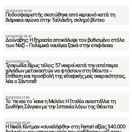
05/08/2026 18:58
Ποδοσφαιριστής σκοτώθηκε από κεραυνό κατά τη
διάρκεια αγώνα στην Ταϊλάνδη, σκληρό βίντεο
04/08/2026 18:41
Δούναβης: Η ξηρασία αποκάλυψε τον βυθισμένο στόλο
των Ναζί – Πολεμικά ναυάγια ξανά στην επιφάνεια
31/07/2026 22:56
Τραγωδία δίχως τέλος: 57 νεκροί κατά την απόπειρα
χιλιάδων μεταναστών να φτάσουν στη Θέουτα –
Επίθεση και προσβολή της εδαφικής μας ακεραιότητας,
λέει ο Σάντσεθ
31/07/2026 21:58
Το ‘πε και το ‘κανε η Μελόνι: Η Ιταλία αναστέλλει τη
Συνθήκη Σένγκεν με την Ισπανία λόγω της Θέουτα
31/07/2026 18:58
Η Νικόλ Κίντμαν «συνελήφθη» στη Ferrari αξίας 340.000
δολαρίων του επιχειρηματία που ταξίδεψαν μαζί στην