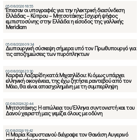
05/08/2026 18:55
Έπεσαν οι υπογραφές για την ηλεκτρική διασύνδεση
Ελλάδας – Κύπρου – Μητσοτάκης: Ισχυρή ψήφος
εμπιστοσύνης στην Ελλάδα η είσοδος της γαλλικής
Meridiam
05/08/2026 09:34
Διυπουργική σύσκεψη σήμερα υπό τον Πρωθυπουργό για
τις αποζημιώσεις των πυρόπληκτων
03/08/2026 23:30
Καρφιά Λαζαρίδη κατά Μιχαηλίδου: Κι όμως υπάρχει
ελληνική οικογένεια, της έχω ζητήσει ραντεβού από τον
Μάιο, θα είναι απασχολημένη με τη συμπερίληψη
02/08/2026 20:44
Μητσοτάκης: Η απώλεια του Έλληνα συντονιστή και του
Δανού χειριστή μας γεμίζει όλους με οδύνη
02/08/2026 19:42
Η Μαρία Καρυστιανού διέγραψε τον Θανάση Αυγερινό