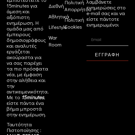
λαμβάνετε
Πολιτική
15minutes για
Διεθνή
ενημερώσεις στο
Απορρήτου
άμεση και
e-mail σας και να
Αθλητικά
αξιόπιστη
είστε πάντοτε
Πολιτική
ενημέρωση. Η
ενημερωμένοι
Cookies
Lifestyle
ομάδα μας από
έμπειρους
War
δημοσιογράφους
Room
και αναλυτές
εργάζεται
ΕΓΓΡΑΦΗ
ακούραστα για
να σας παρέχει
τα πιο πρόσφατα
νέα, με έμφαση
στην αλήθεια και
την
αντικειμενικότητα.
Με το
15minutes
,
είστε πάντα ένα
βήμα μπροστά
στην
ενημέρωση
.
Ταυτότητα
Πιστοποίησης :