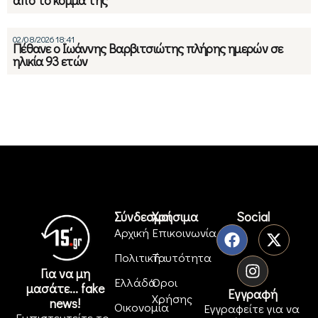
από το κόμμα της
02/08/2026 18:41
Πέθανε ο Ιωάννης Βαρβιτσιώτης πλήρης ημερών σε
ηλικία 93 ετών
Σύνδεσμοι
Χρήσιμα
Social
Αρχική
Επικοινωνία
Πολιτική
Ταυτότητα
Για να μη
Ελλάδα
Όροι
μασάτε... fake
Εγγραφή
Χρήσης
news!
Οικονομία
Εγγραφείτε για να
Εμπιστευτείτε το