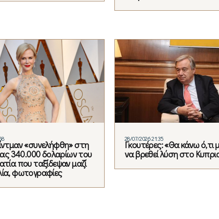
58
28/07/2026 21:35
Κίντμαν «συνελήφθη» στη
Γκουτέρες: «Θα κάνω ό,τι
ξίας 340.000 δολαρίων του
να βρεθεί λύση στο Κυπρι
ατία που ταξίδεψαν μαζί
λία, φωτογραφίες