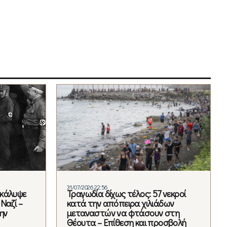
31/07/2026 22:56
οκάλυψε
Τραγωδία δίχως τέλος: 57 νεκροί
Ναζί –
κατά την απόπειρα χιλιάδων
ην
μεταναστών να φτάσουν στη
Θέουτα – Επίθεση και προσβολή