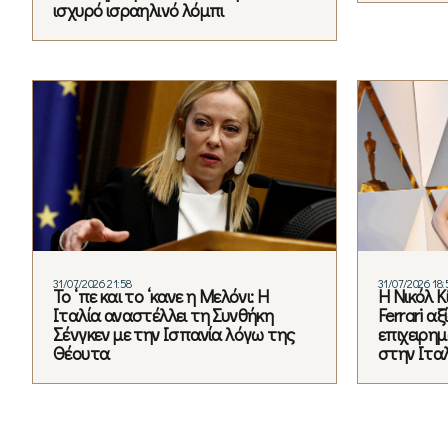
ισχυρό ισραηλινό λόμπι
31/07/2026 21:58
31/07/2026 18:
Το ‘πε και το ‘κανε η Μελόνι: Η
Η Νικόλ 
Ιταλία αναστέλλει τη Συνθήκη
Ferrari α
Σένγκεν με την Ισπανία λόγω της
επιχειρημ
Θέουτα
στην Ιτα