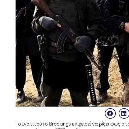
Το Ινστιτούτο Brookings επιχειρεί να ρίξει φως σ