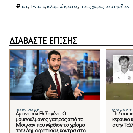
,
,
,
isis
Tweets
ισλαμικό κράτος
ποιες χώρες το στηρίζουν
ΔΙΑΒΑΣΤΕ ΕΠΙΣΗΣ
06/08/2026 00:16
05/08/2026 18
Αμπντούλ Ελ Σαγέντ: Ο
Ποδοσφα
μουσουλμάνος γιατρός από το
κεραυνό 
Μίσιγκαν που κέρδισε το χρίσμα
στην Ταϊ
των Δημοκρατικών, κόντρα στο