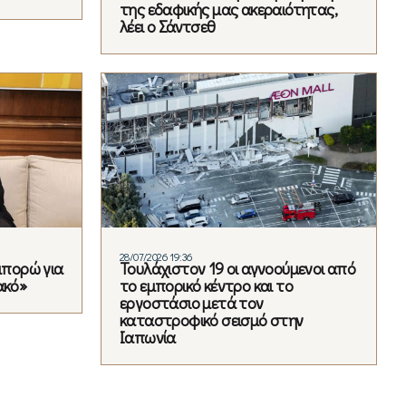
της εδαφικής μας ακεραιότητας,
λέει ο Σάντσεθ
28/07/2026 19:36
 μπορώ για
Τουλάχιστον 19 οι αγνοούμενοι από
ακό»
το εμπορικό κέντρο και το
εργοστάσιο μετά τον
καταστροφικό σεισμό στην
Ιαπωνία