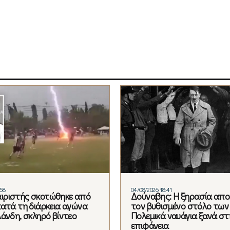
:58
04/08/2026 18:41
ιριστής σκοτώθηκε από
Δούναβης: Η ξηρασία απ
κατά τη διάρκεια αγώνα
τον βυθισμένο στόλο των 
λάνδη, σκληρό βίντεο
Πολεμικά ναυάγια ξανά στ
επιφάνεια