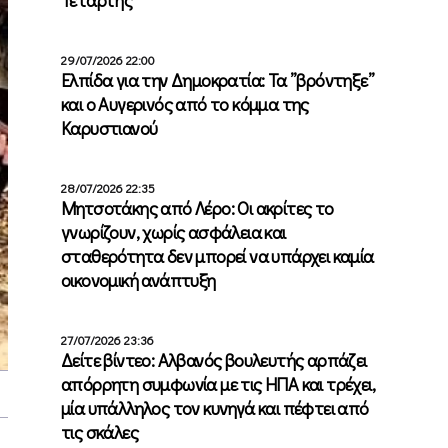
29/07/2026 22:00
Ελπίδα για την Δημοκρατία: Τα ”βρόντηξε”
και ο Αυγερινός από το κόμμα της
Καρυστιανού
28/07/2026 22:35
Μητσοτάκης από Λέρο: Οι ακρίτες το
γνωρίζουν, χωρίς ασφάλεια και
σταθερότητα δεν μπορεί να υπάρχει καμία
οικονομική ανάπτυξη
27/07/2026 23:36
Δείτε βίντεο: Αλβανός βουλευτής αρπάζει
απόρρητη συμφωνία με τις ΗΠΑ και τρέχει,
μία υπάλληλος τον κυνηγά και πέφτει από
τις σκάλες