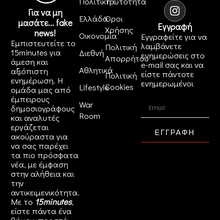
Πολιτική
Ταυτότητα
Για να μη
Ελλάδα
Όροι
μασάτε... fake
Εγγραφή
Χρήσης
news!
Οικονομία
Εγγραφείτε για να
Εμπιστευτείτε το
λαμβάνετε
Πολιτική
15minutes για
Διεθνή
ενημερώσεις στο
Απορρήτου
άμεση και
e-mail σας και να
Αθλητικά
αξιόπιστη
είστε πάντοτε
Πολιτική
ενημέρωση. Η
ενημερωμένοι
Cookies
Lifestyle
ομάδα μας από
έμπειρους
War
δημοσιογράφους
Room
και αναλυτές
εργάζεται
ΕΓΓΡΑΦΗ
ακούραστα για
να σας παρέχει
τα πιο πρόσφατα
νέα, με έμφαση
στην αλήθεια και
την
αντικειμενικότητα.
Με το
15minutes
,
είστε πάντα ένα