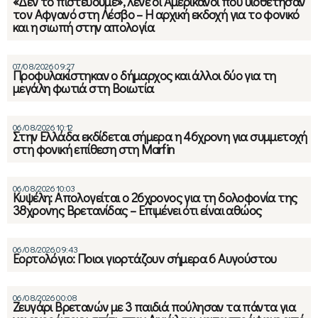
«Δεν το πιστεύουμε», λένε οι Αμερικανοί που υιοθέτησαν
τον Αφγανό στη Λέσβο – Η αρχική εκδοχή για το φονικό
και η σιωπή στην απολογία
07/08/2026 09:27
Προφυλακίστηκαν ο δήμαρχος και άλλοι δύο για τη
μεγάλη φωτιά στη Βοιωτία
06/08/2026 10:12
Στην Ελλάδα εκδίδεται σήμερα η 46χρονη για συμμετοχή
στη φονική επίθεση στη Marfin
06/08/2026 10:03
Κυψέλη: Απολογείται ο 26χρονος για τη δολοφονία της
38χρονης Βρετανίδας – Επιμένει ότι είναι αθώος
06/08/2026 09:43
Εορτολόγιο: Ποιοι γιορτάζουν σήμερα 6 Αυγούστου
06/08/2026 00:08
Ζευγάρι Βρετανών με 3 παιδιά πούλησαν τα πάντα για