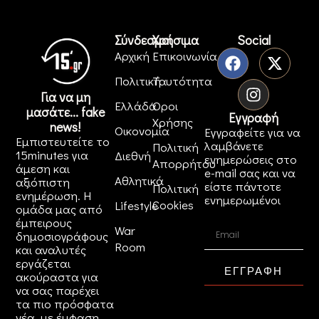
Σύνδεσμοι
Χρήσιμα
Social
Αρχική
Επικοινωνία
Πολιτική
Ταυτότητα
Για να μη
Ελλάδα
Όροι
μασάτε... fake
Εγγραφή
Χρήσης
news!
Οικονομία
Εγγραφείτε για να
Εμπιστευτείτε το
λαμβάνετε
Πολιτική
15minutes για
Διεθνή
ενημερώσεις στο
Απορρήτου
άμεση και
e-mail σας και να
Αθλητικά
αξιόπιστη
είστε πάντοτε
Πολιτική
ενημέρωση. Η
ενημερωμένοι
Cookies
Lifestyle
ομάδα μας από
έμπειρους
War
δημοσιογράφους
Room
και αναλυτές
εργάζεται
ΕΓΓΡΑΦΗ
ακούραστα για
να σας παρέχει
τα πιο πρόσφατα
νέα, με έμφαση