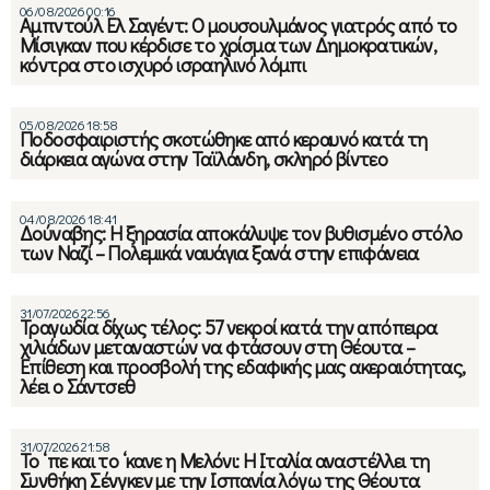
06/08/2026 00:16
Αμπντούλ Ελ Σαγέντ: Ο μουσουλμάνος γιατρός από το
Μίσιγκαν που κέρδισε το χρίσμα των Δημοκρατικών,
κόντρα στο ισχυρό ισραηλινό λόμπι
05/08/2026 18:58
Ποδοσφαιριστής σκοτώθηκε από κεραυνό κατά τη
διάρκεια αγώνα στην Ταϊλάνδη, σκληρό βίντεο
04/08/2026 18:41
Δούναβης: Η ξηρασία αποκάλυψε τον βυθισμένο στόλο
των Ναζί – Πολεμικά ναυάγια ξανά στην επιφάνεια
31/07/2026 22:56
Τραγωδία δίχως τέλος: 57 νεκροί κατά την απόπειρα
χιλιάδων μεταναστών να φτάσουν στη Θέουτα –
Επίθεση και προσβολή της εδαφικής μας ακεραιότητας,
λέει ο Σάντσεθ
31/07/2026 21:58
Το ‘πε και το ‘κανε η Μελόνι: Η Ιταλία αναστέλλει τη
Συνθήκη Σένγκεν με την Ισπανία λόγω της Θέουτα