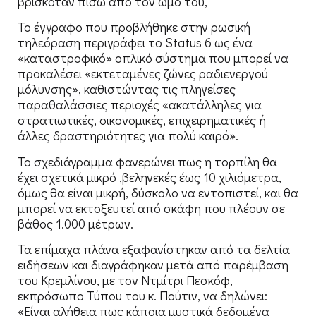
βρισκόταν πίσω από τον ώμο του,
Το έγγραφο που προβλήθηκε στην ρωσική
τηλεόραση περιγράφει το Status 6 ως ένα
«καταστροφικό» οπλικό σύστημα που μπορεί να
προκαλέσει «εκτεταμένες ζώνες ραδιενεργού
μόλυνσης», καθιστώντας τις πληγείσες
παραθαλάσσιες περιοχές «ακατάλληλες για
στρατιωτικές, οικονομικές, επιχειρηματικές ή
άλλες δραστηριότητες για πολύ καιρό».
Το σχεδιάγραμμα φανερώνει πως η τορπίλη θα
έχει σχετικά μικρό ,βεληνεκές έως 10 χιλιόμετρα,
όμως θα είναι μικρή, δύσκολο να εντοπιστεί, και θα
μπορεί να εκτοξευτεί από σκάφη που πλέουν σε
βάθος 1.000 μέτρων.
Τα επίμαχα πλάνα εξαφανίστηκαν από τα δελτία
ειδήσεων και διαγράφηκαν μετά από παρέμβαση
του Κρεμλίνου, με τον Ντμίτρι Πεσκόφ,
εκπρόσωπο Τύπου του κ. Πούτιν, να δηλώνει:
«Είναι αλήθεια πως κάποια μυστικά δεδομένα