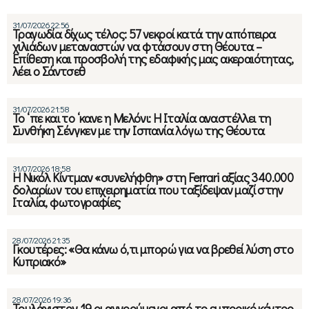
31/07/2026 22:56
Τραγωδία δίχως τέλος: 57 νεκροί κατά την απόπειρα
χιλιάδων μεταναστών να φτάσουν στη Θέουτα –
Επίθεση και προσβολή της εδαφικής μας ακεραιότητας,
λέει ο Σάντσεθ
31/07/2026 21:58
Το ‘πε και το ‘κανε η Μελόνι: Η Ιταλία αναστέλλει τη
Συνθήκη Σένγκεν με την Ισπανία λόγω της Θέουτα
31/07/2026 18:58
Η Νικόλ Κίντμαν «συνελήφθη» στη Ferrari αξίας 340.000
δολαρίων του επιχειρηματία που ταξίδεψαν μαζί στην
Ιταλία, φωτογραφίες
28/07/2026 21:35
Γκουτέρες: «Θα κάνω ό,τι μπορώ για να βρεθεί λύση στο
Κυπριακό»
28/07/2026 19:36
Τουλάχιστον 19 οι αγνοούμενοι από το εμπορικό κέντρο