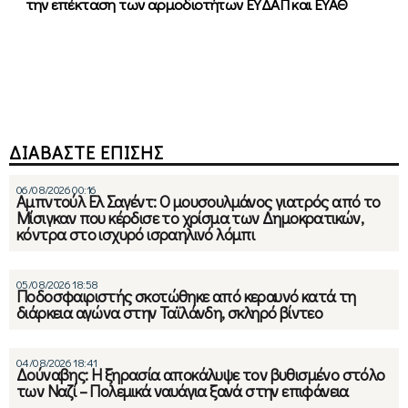
την επέκταση των αρμοδιοτήτων ΕΥΔΑΠ και ΕΥΑΘ
ΔΙΑΒΑΣΤΕ ΕΠΙΣΗΣ
06/08/2026 00:16
Αμπντούλ Ελ Σαγέντ: Ο μουσουλμάνος γιατρός από το
Μίσιγκαν που κέρδισε το χρίσμα των Δημοκρατικών,
κόντρα στο ισχυρό ισραηλινό λόμπι
05/08/2026 18:58
Ποδοσφαιριστής σκοτώθηκε από κεραυνό κατά τη
διάρκεια αγώνα στην Ταϊλάνδη, σκληρό βίντεο
04/08/2026 18:41
Δούναβης: Η ξηρασία αποκάλυψε τον βυθισμένο στόλο
των Ναζί – Πολεμικά ναυάγια ξανά στην επιφάνεια