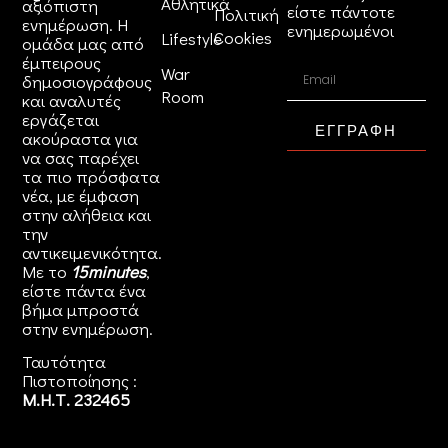
Αθλητικά
αξιόπιστη
είστε πάντοτε
Πολιτική
ενημέρωση. Η
ενημερωμένοι
Cookies
Lifestyle
ομάδα μας από
έμπειρους
War
δημοσιογράφους
Room
και αναλυτές
εργάζεται
ΕΓΓΡΑΦΗ
ακούραστα για
να σας παρέχει
τα πιο πρόσφατα
νέα, με έμφαση
στην αλήθεια και
την
αντικειμενικότητα.
Με το
15minutes
,
είστε πάντα ένα
βήμα μπροστά
στην
ενημέρωση
.
Ταυτότητα
Πιστοποίησης :
Μ.Η.Τ. 232465