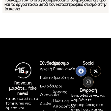
και το εργοστάσιο μετά τον καταστροφικό σεισμό στην
Ιαπωνία
Σύνδεσμοι
Χρήσιμα
Social
Αρχική
Επικοινωνία
Πολιτική
Ταυτότητα
Για να μη
Ελλάδα
Όροι
μασάτε... fake
Εγγραφή
Χρήσης
news!
Οικονομία
Εγγραφείτε για να
Εμπιστευτείτε το
λαμβάνετε
Πολιτική
15minutes για
Διεθνή
ενημερώσεις στο
Απορρήτου
άμεση και
e-mail σας και να